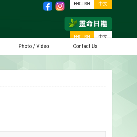
ENGLISH
中文
ENGLISH
中文
Photo / Video
Contact Us
動