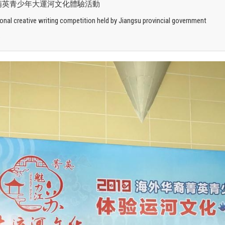
裔精英青少年大運河文化體驗活動
onal creative writing competition held by Jiangsu provincial government