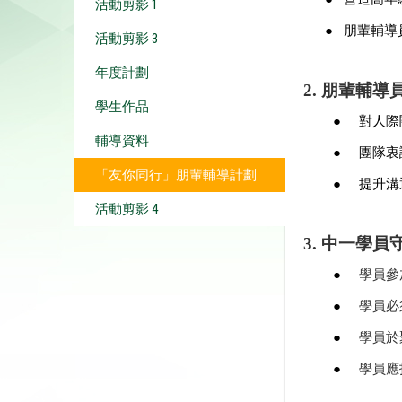
活動剪影 1
●
朋輩輔導
活動剪影 3
年度計劃
2.
朋輩輔導員
學生作品
●
對人際
輔導資料
●
團隊衷
「友你同行」朋輩輔導計劃
●
提升溝
活動剪影 4
3
.
中一學員
●
學員參
●
學員必
●
學員於
●
學員應