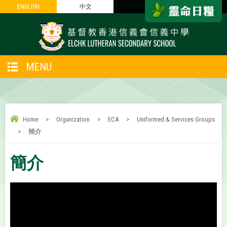
ENGLISH
ENGLISH
中文
中文
MENU
Home
>
Organization
>
ECA
>
Uniformed & Services Groups
>
簡介
簡介