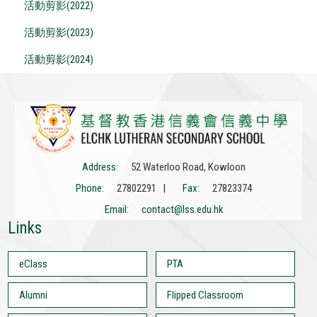
活動剪影(2022)
活動剪影(2023)
活動剪影(2024)
Address:
52 Waterloo Road, Kowloon
Phone:
27802291 |
Fax:
27823374
Email:
contact@lss.edu.hk
Links
eClass
PTA
Alumni
Flipped Classroom