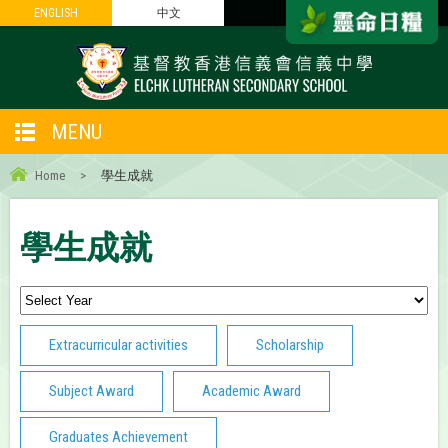
ENGLISH
ENGLISH
中文
中文
MENU
Home
>
學生成就
學生成就
Extracurricular activities
Scholarship
Subject Award
Academic Award
Graduates Achievement