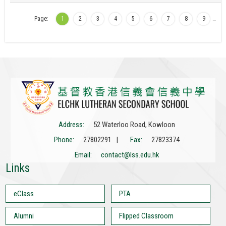
Page:
1
2
3
4
5
6
7
8
9
…
Address:
52 Waterloo Road, Kowloon
Phone:
27802291 |
Fax:
27823374
Email:
contact@lss.edu.hk
Links
eClass
PTA
Alumni
Flipped Classroom