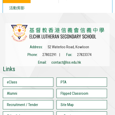
活動剪影
Address:
52 Waterloo Road, Kowloon
Phone:
27802291 |
Fax:
27823374
Email:
contact@lss.edu.hk
Links
eClass
PTA
Alumni
Flipped Classroom
Recruitment / Tender
Site Map