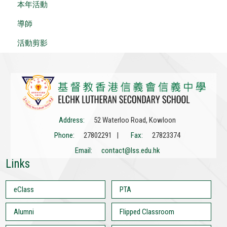
本年活動
導師
活動剪影
Address:
52 Waterloo Road, Kowloon
Phone:
27802291 |
Fax:
27823374
Email:
contact@lss.edu.hk
Links
eClass
PTA
Alumni
Flipped Classroom