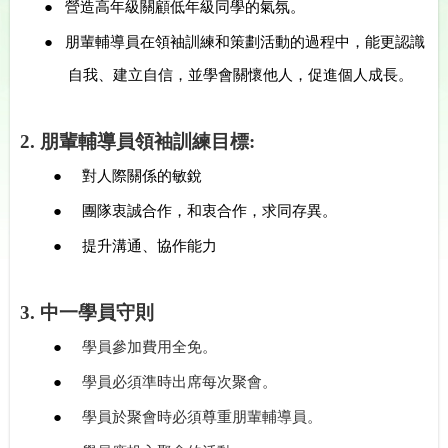
●
營造高年級關顧低年級同學的氣氛。
●
朋輩輔導員在領袖訓練和策劃活動的過程中，能更認識
自我、建立自信，並學會關懷他人，促進個人成長。
2.
朋輩輔導員領袖訓練目標:
●
對人際關係的敏銳
●
團隊衷誠合作，和衷合作，求同存異。
●
提升溝通、協作能力
3
.
中一學員守則
●
學員參加費用全免
。
●
學員必須準時出席每次聚會。
●
學員於聚會時必須尊重朋輩輔導員。