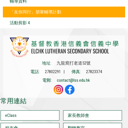
輔導資料
「友你同行」朋輩輔導計劃
活動剪影 4
地址:
九龍窩打老道52號
電話:
27802291 |
傳真:
27823374
電郵:
contact@lss.edu.hk
常用連結
eClass
家長教師會
校友會
翻轉教室