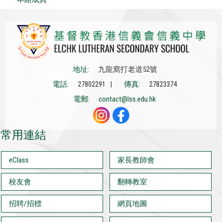
地址:
九龍窩打老道52號
電話:
27802291 |
傳真:
27823374
電郵:
contact@lss.edu.hk
常用連結
eClass
家長教師會
校友會
翻轉教室
招聘/招標
網頁地圖