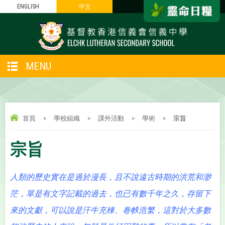
ENGLISH
中文
MENU
首頁
>
學校組織
>
課外活動
>
學術
>
宗旨
宗旨
人類的歷史實在是過於漫長，且不說遠古時期的洪荒和渺
茫，單是有文字記載的過去，也已有數千年之久，存留下
來的文獻，可以說是汗牛充棟、卷帙浩繁，這對於大多數