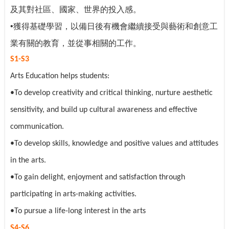
及其對社區、國家、世界的投入感。
•
獲得基礎學習，以備日後有機會繼續接受與藝術和創意工
業有關的教育，並從事相關的工作
。
S1-S3
Arts Education helps students:
•To develop creativity and critical thinking, nurture aesthetic
sensitivity, and build up cultural awareness and effective
communication.
•To develop skills, knowledge and positive values and attitudes
in the arts.
•To gain delight, enjoyment and satisfaction through
participating in arts-making activities.
•To pursue a life-long interest in the arts
S4-S6