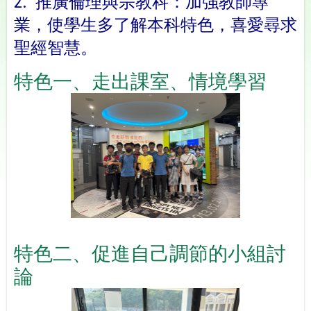
2. 推廣倫理與宗教科：加強教師專
業，使學生多了解本科特色，
喜愛尋求
聖經智慧。
特色一、走出課室、情境學習
特色二、促進自己調節的小組討
論