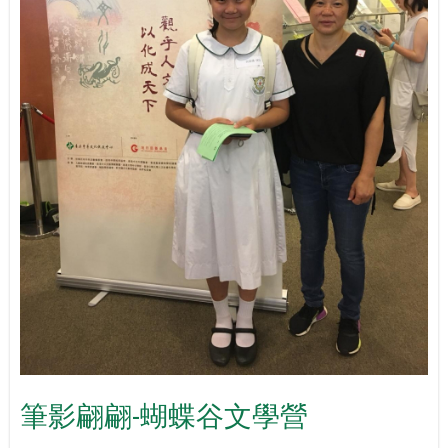
筆影翩翩-蝴蝶谷文學營