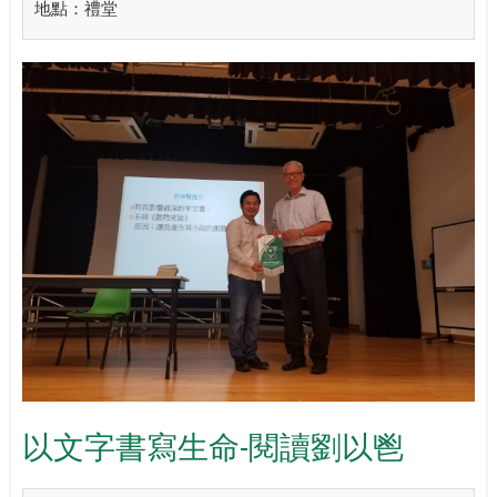
地點：禮堂
以文字書寫生命-閱讀劉以鬯