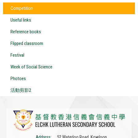
Competition
Useful links
Reference books
Flipped classroom
Festival
Week of Social Science
Photoes
活動剪影2
Address:
52 Waterloo Road, Kowloon