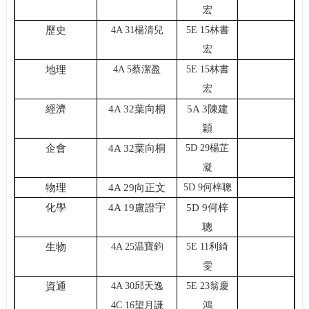
宏
歷史
4A 31楊清兒
5E 15林書
宏
地理
4A 5蔡潔盈
5E 15林書
宏
經濟
4A 32葉向桐
5A 3陳建
穎
企會
4A 32葉向桐
5D 29楊芷
凝
物理
4A 29向正文
5D 9何梓聰
化學
4A 19盧證宇
5D 9何梓
聰
生物
4A 25温寶鈞
5E 11利綺
雯
資通
4A 30邱天逸
5E 23翁慶
4C 16望月謙
鴻