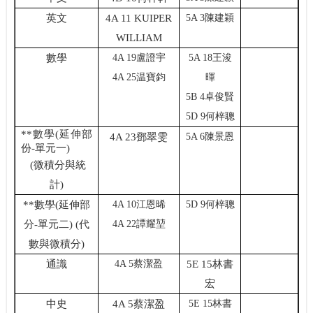
英文
4A 11 KUIPER
5A 3陳建穎
WILLIAM
數學
4A 19盧證宇
5A 18王浚
4A 25温寶鈞
暉
5B 4卓俊賢
5D 9何梓聰
**
數學
(
延伸部
4A 23鄧翠雯
5A 6陳景恩
份
-
單元一
)
(
微積分與統
計
)
**
數學
(
延伸部
4A 10江恩晞
5D 9何梓聰
分
-
單元二
) (
代
4A 22譚耀堃
數與微積分
)
通識
4A 5蔡潔盈
5E 15林書
宏
中史
4A 5蔡潔盈
5E 15林書