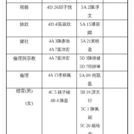
視藝
4D 26邱子悅
5A 2陳凈
文
旅款
4D 4張淑欣
5A 15潘依
嫻
健社
4A 3陳彥弛
5A 21黃曉
4A 7葉沛宏
盈
倫理與宗教
4A 7葉沛宏
5D 3陳煒健
5D 7符靜琳
倫理
4A 15李棋楓
5A 09 何凱
盈
體育
(
男
)
4C 5 鍾子峻
5B 19 譚天
4B 4 陳盈
行
(
女
)
5C 1 陳佩
妮
5C 26 楊珞