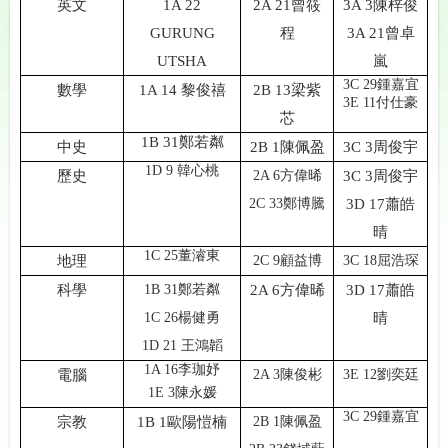
英文
1A 22
2A 21曾筱
3A 3陳梓俊
GURUNG
程
3A 21曾卓
UTSHA
嵐
3C 29鍾嘉宜
數學
1A 14 黎俊禧
2B 13梁紫
3E 11付仕豪
芯
1B 31鄭若粼
中史
2B 1陳佩盈
3C 3周俊宇
1D 9 韓心桃
歷史
2A 6方偉晞
3C 3周俊宇
2C 33鄭博騰
3D 17蕭皓
晴
1C 25董濬東
地理
2C 9顧益博
3C 18屈浩琛
科學
1B 31鄭若粼
2A 6方偉晞
3D 17蕭皓
1C 26楊健勇
晴
1D 21 王鴻韜
1A 16李珈妤
電腦
2A 3陳俊彬
3E 12劉奕廷
1E 3陳永媛
3C 29鍾嘉宜
宗教
1B 1歐陽愷楠
2B 1陳佩盈