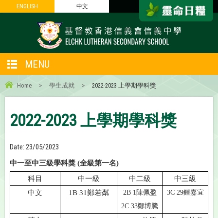
ENGLISH
ENGLISH
中文
中文
MENU
Home
>
學生成就
>
2022-2023 上學期學科獎
2022-2023 上學期學科獎
Date:
23/05/2023
中一至中三級學科獎
(
全級第一名
)
科目
中一級
中二級
中三級
中文
1B 31鄭若粼
2B 1陳佩盈
3C 29鍾嘉宜
2C 33鄭博騰