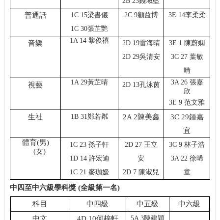
2B 23錢域藍
普通話
1C 15梁書儀
2C 9顧益博
3E 14李柔柔
1C 30張芷艷
1A 14 黎俊禧
音樂
2D 19雷海晴
3E 1 陳蔚嫻
2D 29吳清安
3C 27 葉敏
晴
1A 29黃芷晴
3A 26 張嘉
視藝
2D 13孔泳茵
欣
3E 9 范文雅
生社
1B 31鄭若粼
2A 2陳美鑫
3C 29鍾嘉
宜
體育
(
男
)
1C 23 孫子軒
2D 27 王立
3C 9 林子浩
(
女
)
1D 14 許宏迪
安
3A 22 徐晞
1C 21 麥珈嫒
2D 7 陳淑兒
童
中四至中
六
級學科獎
(
全級第一名
)
科目
中四級
中五級
中六級
中文
4D 10何梓軒
5A 3陳建穎