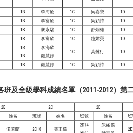
1B
李海欣
1C
吳嘉寶
1D
1B
李富欣
1C
吳穎詩
1D
1B
黎永駿
1C
舒炯雄
1D
1B
李富欣
1C
鐘嫦寶
1D
1B
李海欣
1C
莫懿行
1D
1B
羅慧婷
1B
羅慧婷
1C
吳穎詩
1D
及全級學科成績名單（2011-2012）第
2B
2C
2D
姓名
班號
姓名
班號
姓名
班
2D14
朱紹傑
伍若蘭
2C18
關正橋
2E