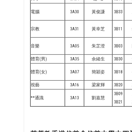
電腦
3A30
黃俊謙
3B33
宗教
3A31
黃幸芝
3B11
音樂
3A05
朱芷澄
3B03
體育(男)
3A35
余緒生
3B30
體育(女)
3A07
簡穎姿
3B18
視藝
3A16
梁家輝
3B20
3B09
**通識
3A13
劉嘉慧
3B21