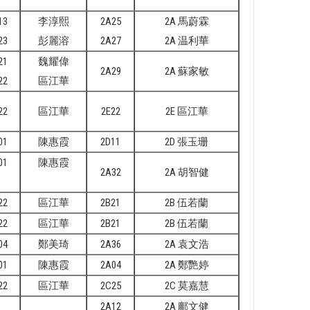
13
李淳熙
2A25
2A 馬蔚霖
23
彭麗溶
2A27
2A 温利華
21
魏耀偉
2A29
2A 蘇家敏
22
區江華
22
區江華
2E22
2E 區江華
01
陳惠霞
2D11
2D 張玉珊
01
陳惠霞
2A32
2A 胡智健
22
區江華
2B21
2B 伍若蘭
22
區江華
2B21
2B 伍若蘭
04
鄭美琦
2A36
2A 袁文浩
01
陳惠霞
2A04
2A 鄭艷婷
22
區江華
2C25
2C 莫嘉慧
2A12
2A 鄺文健