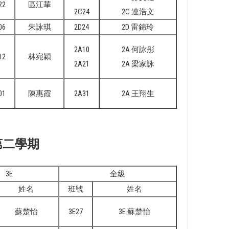
22
區江華
2C24
2C 連浩文
06
朱詠琪
2D24
2D 雷錦玲
2A10
2A 何詠彤
12
林宛穎
2A21
2A 梁家詠
01
陳惠霞
2A31
2A 王翔生
第二學期
3E
全級
姓名
班號
姓名
蘇楚怡
3E27
3E 蘇楚怡