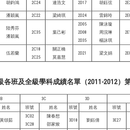
胡鈞鴻
2C24
連浩文
2D17
胡鈺弦
2E
潘穎嵐
2C22
梁綺琪
2D24
雷錦玲
2E
2D05
陳泳璇
陸秀芬
2C35
葉己彬
2D08
周浣琳
2E
潘穎嵐
2D35
楊詠琪
2C18
關正橋
伍若蘭
2D21
梁文娟
2E
2C25
莫嘉慧
班及全級學科成績名單（2011-2012）
3B
3C
3D
姓名
班號
姓名
班號
姓名
班號
3C02
陳春想
黃頌茹
3D18
劉鈺倩
3E27
3C28
邵家焌