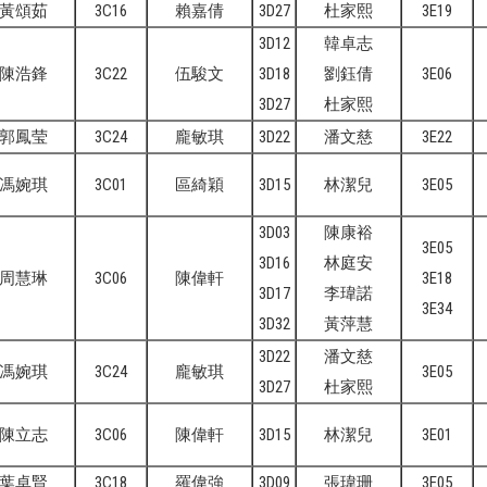
黃頌茹
3C16
賴嘉倩
3D27
杜家熙
3E19
3D12
韓卓志
陳浩鋒
3C22
伍駿文
3D18
劉鈺倩
3E06
3D27
杜家熙
郭鳳莹
3C24
龐敏琪
3D22
潘文慈
3E22
馮婉琪
3C01
區綺穎
3D15
林潔兒
3E05
3D03
陳康裕
3E05
3D16
林庭安
周慧琳
3C06
陳偉軒
3E18
3D17
李瑋諾
3E34
3D32
黃萍慧
3D22
潘文慈
馮婉琪
3C24
龐敏琪
3E05
3D27
杜家熙
陳立志
3C06
陳偉軒
3D15
林潔兒
3E01
葉卓賢
3C18
羅偉強
3D09
張瑋珊
3E05