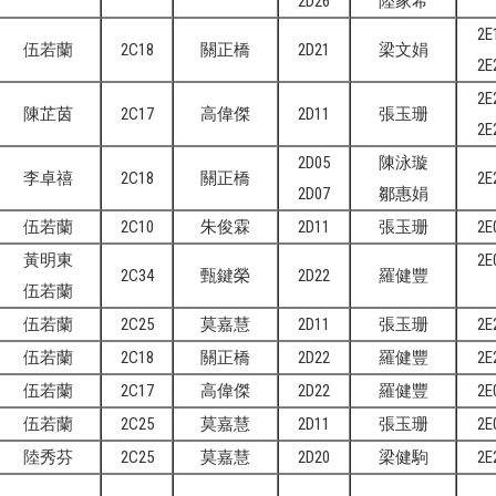
2D26
陸家希
2E
伍若蘭
2C18
關正橋
2D21
梁文娟
2E
2E
陳芷茵
2C17
高偉傑
2D11
張玉珊
2E
2D05
陳泳璇
李卓禧
2C18
關正橋
2E
2D07
鄒惠娟
伍若蘭
2C10
朱俊霖
2D11
張玉珊
2E
黃明東
2E
2C34
甄鍵榮
2D22
羅健豐
伍若蘭
伍若蘭
2C25
莫嘉慧
2D11
張玉珊
2E
伍若蘭
2C18
關正橋
2D22
羅健豐
2E
伍若蘭
2C17
高偉傑
2D22
羅健豐
2E
伍若蘭
2C25
莫嘉慧
2D11
張玉珊
2E
陸秀芬
2C25
莫嘉慧
2D20
梁健駒
2E