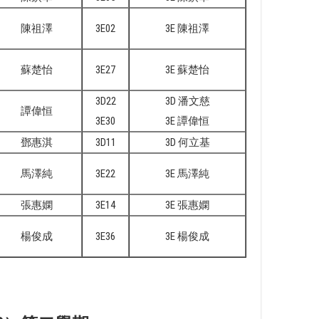
陳祖澤
3E02
3E 陳祖澤
蘇楚怡
3E27
3E 蘇楚怡
3D22
3D 潘文慈
譚偉恒
3E30
3E 譚偉恒
鄧惠淇
3D11
3D 何立基
馬澤純
3E22
3E 馬澤純
張惠嫻
3E14
3E 張惠嫻
楊俊成
3E36
3E 楊俊成