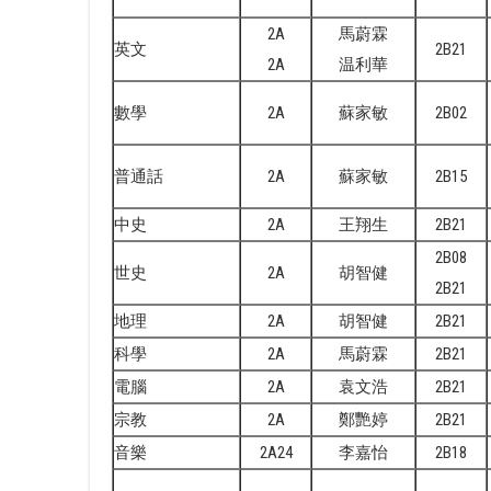
2A
馬蔚霖
英文
2B21
2A
温利華
數學
2A
蘇家敏
2B02
普通話
2A
蘇家敏
2B15
中史
2A
王翔生
2B21
2B08
世史
2A
胡智健
2B21
地理
2A
胡智健
2B21
科學
2A
馬蔚霖
2B21
電腦
2A
袁文浩
2B21
宗教
2A
鄭艷婷
2B21
音樂
2A24
李嘉怡
2B18