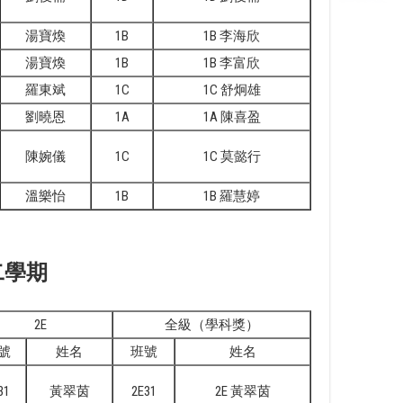
湯寶煥
1B
1B 李海欣
湯寶煥
1B
1B 李富欣
羅東斌
1C
1C 舒炯雄
劉曉恩
1A
1A 陳喜盈
陳婉儀
1C
1C 莫懿行
溫樂怡
1B
1B 羅慧婷
二學期
2E
全級（學科獎）
號
姓名
班號
姓名
31
黃翠茵
2E31
2E 黃翠茵