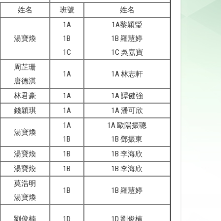
姓名
班號
姓名
1A
1A黎穎瑩
湯寶煥
1B
1B 羅慧婷
1C
1C 吳嘉寶
周芷珊
1A
1A 林志軒
唐德淇
林君豪
1A
1A 譚健強
錢穎琪
1A
1A 潘可欣
1A
1A 歐陽振聰
湯寶煥
1B
1B 鄧振東
湯寶煥
1B
1B 李海欣
湯寶煥
1B
1B 李海欣
莫浩明
1B
1B 羅慧婷
湯寶煥
劉俊楠
1D
1D 劉俊楠