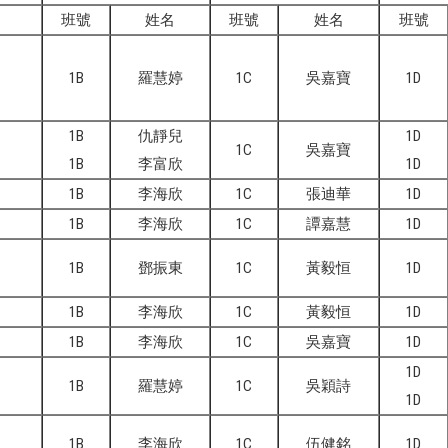
班號
姓名
班號
姓名
班號
1B
羅慧婷
1C
吳嘉寶
1D
1B
仇靜兒
1D
1C
吳嘉寶
1B
李富欣
1D
1B
李海欣
1C
張迪華
1D
1B
李海欣
1C
譚嘉慧
1D
1B
鄧振東
1C
黃毅恒
1D
1B
李海欣
1C
黃毅恒
1D
1B
李海欣
1C
吳嘉寶
1D
1D
1B
羅慧婷
1C
吳穎詩
1D
1B
李海欣
1C
伍健銘
1D