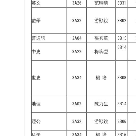
英文
3A26
范晴晴
3B31
數學
3A32
游顯銳
3B02
普通話
3A04
張秀華
3B15
3B14
中史
3A22
梅琬瑩
世史
3A34
楊 培
3B08
地理
3A02
陳力生
3B14
經公
3A32
游顯銳
3B06
科學
3A34
楊 培
3B16