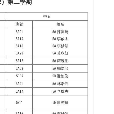
2）第二學期
中五
班號
姓名
5A01
5A 陳雋琦
5A14
5A 李啟杰
5A16
5A 李妙娟
5A23
5A 莫欣妍
5A12
5A 羅曉彤
5A03
5A 鄒頴欣
5B37
5B 溫怡俊
5A21
5A 林浩邦
5A14
5A 李啟杰
5E11
5E 賴浚堅
5A16
5A 李妙娟