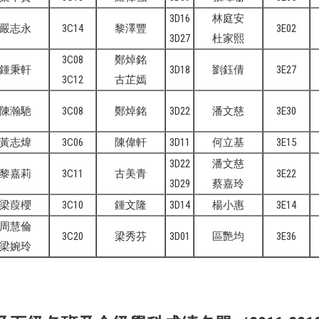
3D16
林庭安
嚴志永
3C14
黎澤豐
3E02
3D27
杜家熙
3C08
鄭焯銘
鍾秉軒
3D18
劉鈺倩
3E27
3C12
古芷嫣
陳瀚馳
3C08
鄭焯銘
3D22
潘文慈
3E30
黃志煒
3C06
陳偉軒
3D11
何立基
3E15
3D22
潘文慈
黎嘉莉
3C11
古美青
3E22
3D29
蔡嘉玲
梁葭櫻
3C10
鍾文隆
3D14
楊小惠
3E14
周慧倫
3C20
梁秀芬
3D01
區艷均
3E36
梁婉玲