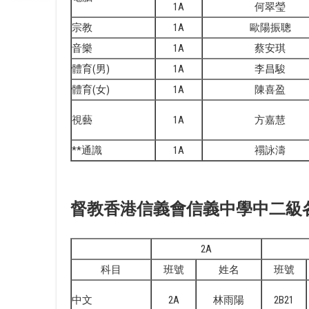
1A
何翠瑩
宗教
1A
歐陽振聰
音樂
1A
蔡安琪
體育(男)
1A
李昌駿
體育(女)
1A
陳喜盈
視藝
1A
方嘉慧
**通識
1A
禤詠濤
督教香港信義會信義中學中二級各班
2A
科目
班號
姓名
班號
中文
2A
林雨陽
2B21