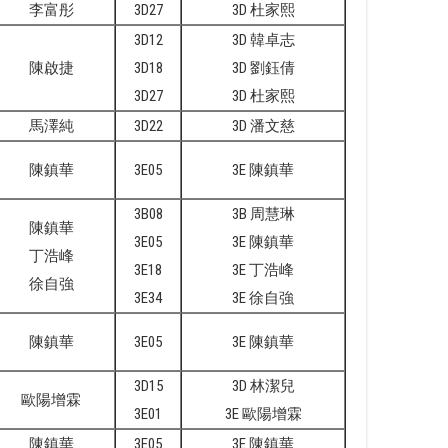
李富彤
3D27
3D 杜家熙
3D12
3D 韓卓志
陳啟捷
3D18
3D 劉鈺倩
3D27
3D 杜家熙
馬澤純
3D22
3D 潘文慈
陳鎮華
3E05
3E 陳鎮華
3B08
3B 周慧琳
陳鎮華
3E05
3E 陳鎮華
丁浩峰
3E18
3E 丁浩峰
徐自強
3E34
3E 徐自強
陳鎮華
3E05
3E 陳鎮華
3D15
3D 林潔兒
歐陽增霖
3E01
3E 歐陽增霖
陳鎮華
3E05
3E 陳鎮華