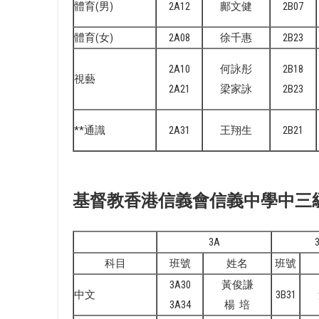
體育(男)
2A12
鄺文健
2B07
體育(女)
2A08
徐千惠
2B23
2A10
何詠彤
2B18
視藝
2A21
梁家詠
2B23
**通識
2A31
王翔生
2B21
基督教香港信義會信義中學中三級各
3A
科目
班號
姓名
班號
3A30
黃俊謙
中文
3B31
3A34
楊 培