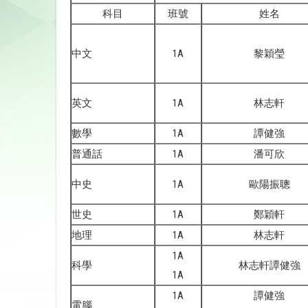
科目
班號
姓名
中文
1A
黎穎瑩
英文
1A
林志軒
數學
1A
譚健強
普通話
1A
潘可欣
中史
1A
歐陽振聰
世史
1A
鄭穎軒
地理
1A
林志軒
1A
科學
林志軒譚健強
1A
1A
譚健強
電腦