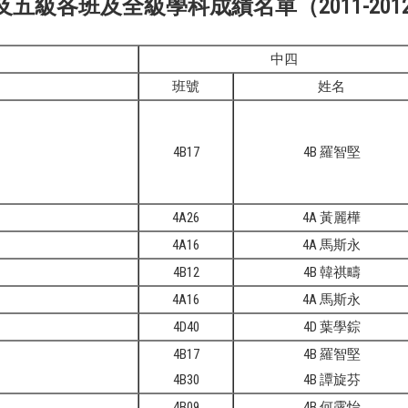
級各班及全級學科成績名單（2011-201
中四
班號
姓名
4B17
4B 羅智堅
4A26
4A 黃麗樺
4A16
4A 馬斯永
4B12
4B 韓祺疇
4A16
4A 馬斯永
4D40
4D 葉學錝
4B17
4B 羅智堅
4B30
4B 譚旋芬
4B09
4B 何露怡