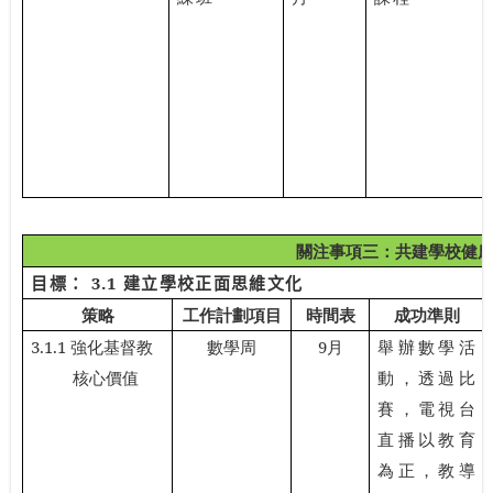
關注事項三：共建學校健
目標：
3.1
建立學校正面思維文化
策略
工作計劃項目
時間表
成功準則
3.1.1
強化基督教
數學周
9
月
舉辦數學活
核心價值
動，透過比
賽，電視台
直播以教育
為正，教導