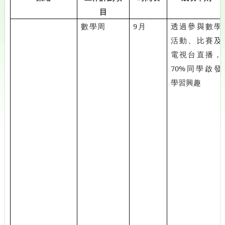
目
數學周
9
月
透過
參與
數學
活動、比賽
及
電視台直播，
70%
同學啟發
學習興趣