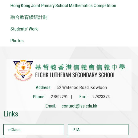
Hong Kong Joint Primary School Mathematics Competition
融合教育鑽研計劃
Students' Work
Photos
Address:
52 Waterloo Road, Kowloon
Phone:
27802291 |
Fax:
27823374
Email:
contact@lss.edu.hk
Links
eClass
PTA