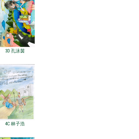
3D 孔泳茵
4C 林子浩