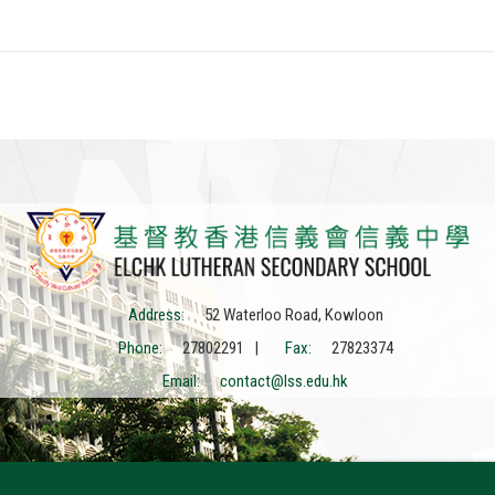
Address:
52 Waterloo Road, Kowloon
Phone:
27802291 |
Fax:
27823374
Email:
contact@lss.edu.hk