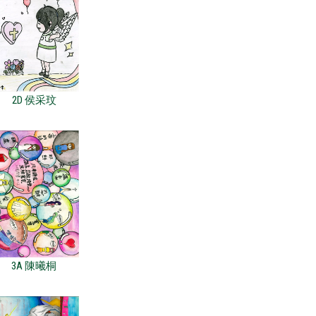
2D 侯采玟
3A 陳曦桐