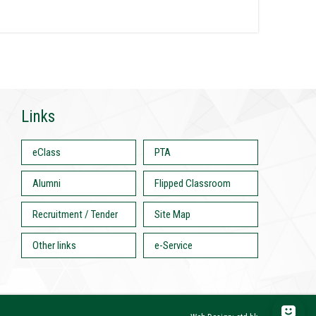
Links
eClass
PTA
Alumni
Flipped Classroom
Recruitment / Tender
Site Map
Other links
e-Service