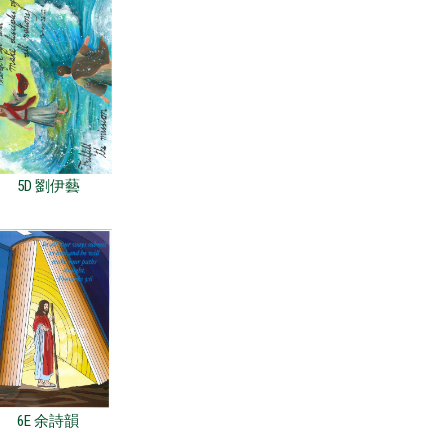
5D 劉伊藝
6E 余詩韻