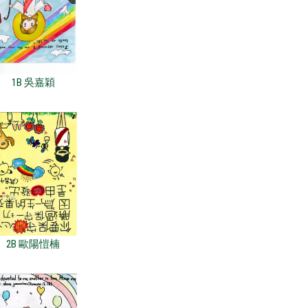
1B 吳嘉穎
2B 歐陽愷楠