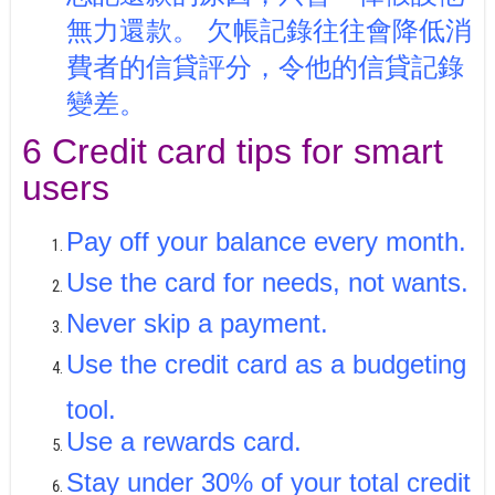
無力還款。 欠帳記錄往往會降低消
費者的信貸評分，令他的信貸記錄
變差。
6 Credit card tips for smart
users
Pay off your balance every month.
Use the card for needs, not wants.
Never skip a payment.
Use the credit card as a budgeting
tool.
Use a rewards card.
Stay under 30% of your total credit