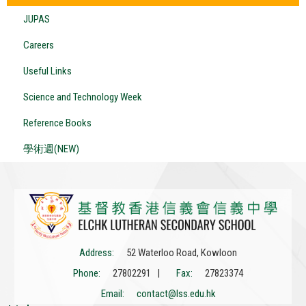
JUPAS
Careers
Useful Links
Science and Technology Week
Reference Books
學術週(NEW)
Address:
52 Waterloo Road, Kowloon
Phone:
27802291 |
Fax:
27823374
Email:
contact@lss.edu.hk