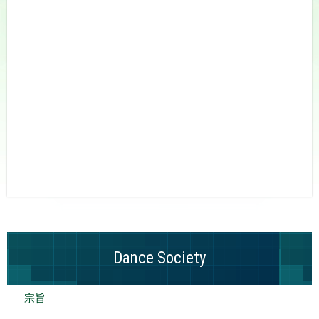
Dance Society
宗旨