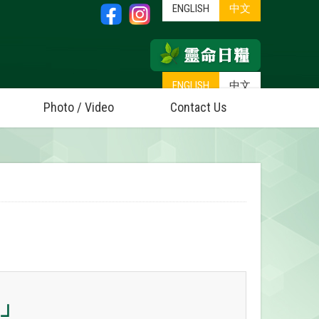
ENGLISH
中文
ENGLISH
中文
Photo / Video
Contact Us
活」