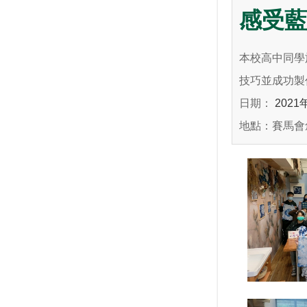
感受藍
本校高中同學
技巧並
成功製
日期：
2021
地點：賽馬會