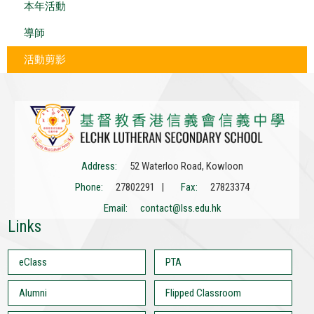
本年活動
導師
活動剪影
Address:
52 Waterloo Road, Kowloon
Phone:
27802291 |
Fax:
27823374
Email:
contact@lss.edu.hk
Links
eClass
PTA
Alumni
Flipped Classroom