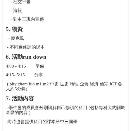
-
社交平臺
-
海報
-
到中三班內宣傳
5.
物資
-
麥克風
-
不同選修課的課本
6.
活動
run down
4:00 - 4:15
準備
4:15- 5:15
分享
( phy chem bio m1 m2
中史 世史 地理 企會 經濟 倫宗
ICT
各
大約
5
分鐘
)
7.
活動內容
-
學生會的成員會分別講解自己修讀的科目
(
包括每科大約關於
甚麼的內容
)
-
同時也會提供科目的課本給中三同學