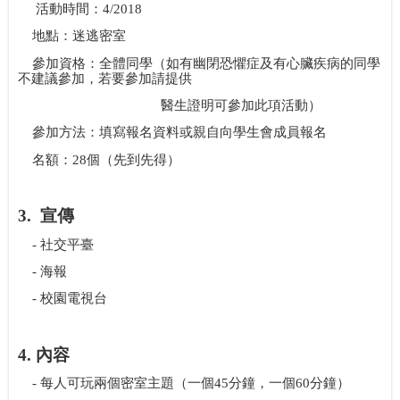
活動時間：
4/2018
地點：迷逃密室
參加資格：全體同學（如有幽閉恐懼症及有心臟疾病的同學
不建議參加，若要參加請提供
醫生證明可參加此項活動）
參加方法：
填寫報名資料或親自向學生會成員報名
名額：
28
個（先到先得）
3.
宣
傳
-
社交平臺
-
海報
-
校園電視台
4.
內容
-
每人可玩兩個密室主題（一個
45
分鐘，一個
60
分鐘）