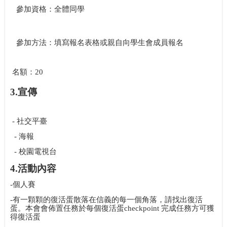
參加資格：全體同學
參加方法：
填寫報名表格或親自向學生會成員報名
名額：
20
3.
宣傳
-
社交平臺
-
海報
-
校園電視台
4.
活動內容
-
個人賽
-
有一顆顆的復活蛋散落在信義的每一個角落，請找出復活
蛋。本會會佈置任務於每個復活蛋
checkpoint
完成任務方可獲
得復活蛋