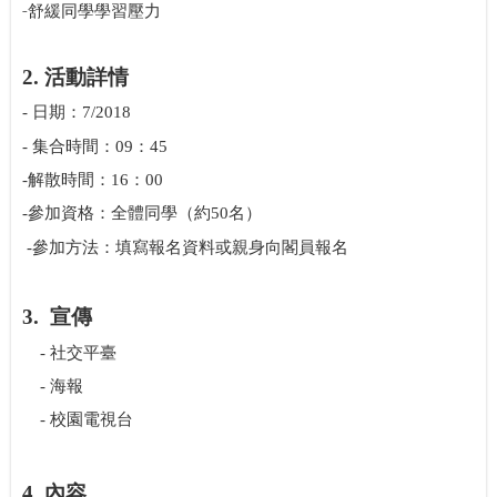
-
舒緩同學學習壓力
2.
活動詳情
-
日期：
7/2018
-
集合時間：
09
：
45
-
解散時間：
16
：
00
-
參加資格：全體同學（約
50
名）
-
參加方法：
填寫報名資料或親身向閣員報名
3.
宣
傳
-
社交平臺
-
海報
-
校園電視台
4.
內容