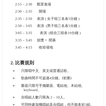
2:15 – 2:30
觀眾進場
2:30 – 2:35
開場
2:35 – 2:50
表演
(
女子组三名各
5
分鐘
)
2:50 – 3:05
表演
(
男子组三名各
5
分鐘
)
3:05 – 3:35
表演
(
组合三组各
10
分鐘
)
3:35 – 3:45
頒獎
+
閉幕
3:45 – 4:15
收拾場地
比賽規則
2.
➢
只限唱中文、英文或普通話歌。
歌曲時間不可超過
分鐘。
(
初賽
)
➢
4
➢
樂器只限可手攜樂器、電結他、木結他、
。
keyboard
➢
合唱組人數只限為
2 – 10
人。
➢
可同時參加獨唱組及合唱組，但不能多於
3
組。