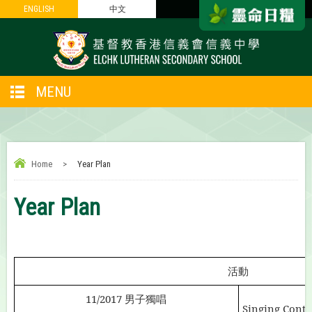
ENGLISH
ENGLISH
中文
中文
MENU
Home
>
Year Plan
Year Plan
活動
11/2017
男子獨唱
Singing Conte