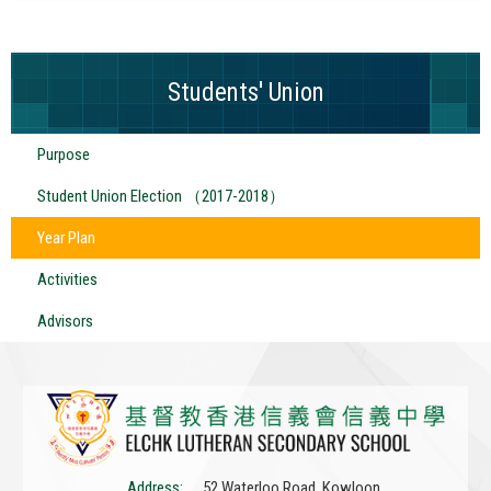
Students' Union
Purpose
Student Union Election （2017-2018）
Year Plan
Activities
Advisors
Address:
52 Waterloo Road, Kowloon