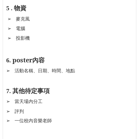
物資
5 .
➢
麥克風
➢
電腦
➢
投影機
poster
內容
6.
➢
活動名稱、日期、時間、地點
其他待定事項
7.
➢
當天場內分工
評判
➢
一
➢
位校內音樂老師