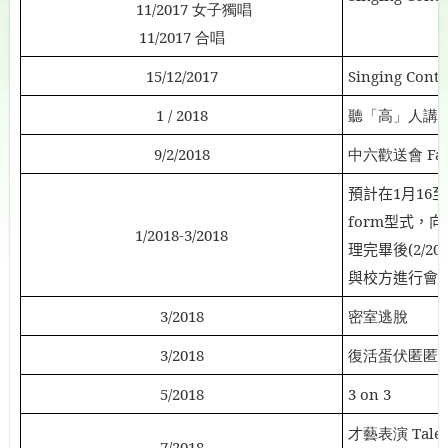
11/2017
女子獨唱
11/2017
合唱
15/12/2017
Singing Conte
1 / 2018
聽「高」人講
9/2/2018
中六歡送會
Fa
預計在
1
月
16
至
form
型式，向
1/2018-3/2018
理完畢後
(2/20
與校方進行會
3/2018
密室逃脫
3
/2018
復活蛋伏匿匿
5/2018
3 on 3
才藝表演
Tale
7/2018