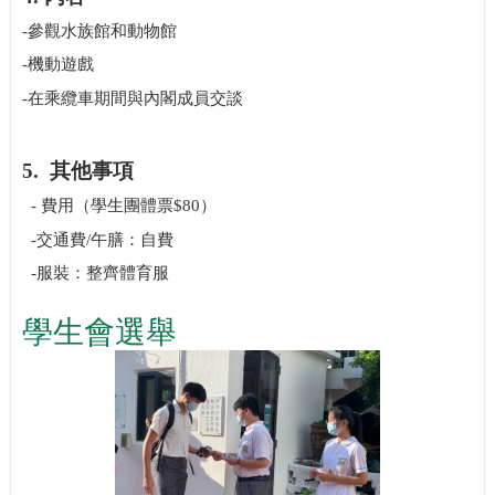
-
參觀水族館和動物館
-
機動遊戲
-
在乘纜車期間與內閣成員交談
5.
其他事項
-
費用（學生團體票
$80
）
-
交通費
/
午膳：自費
-
服裝：整齊體育服
學生會選舉