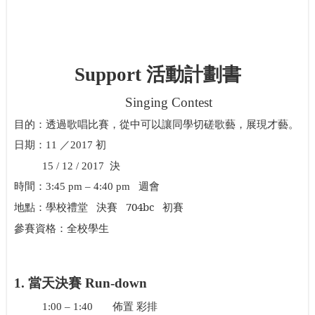
Support
活動計劃書
Singing Contest
目的：透過歌唱比賽，從中可以讓同學切磋歌藝，展現才藝。
日期：
11
／
2017
初
15 / 12 / 2017
決
時間：
3:45 pm – 4:40 pm
週會
決賽
704bc
初賽
地點：學校禮堂
參賽資格：全校學生
1.
當天決賽
Run-down
佈置
彩排
1:00 – 1:40