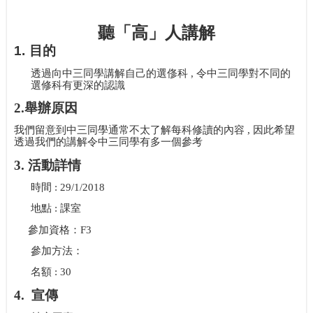
聽「高」人講解
1.
目的
透過向中三同學講解自己的選俢科
,
令中三同學對不同的
選修科有更深的認識
2.
舉辦原因
我們留意到中三同學通常不太了解每科修讀的內容
,
因此希望
透過我們的講解令中三同學有多一個參考
3.
活動詳情
時間
: 29/1/2018
地點
:
課室
參加資格：
F3
參加方法：
名額
: 30
4.
宣傳