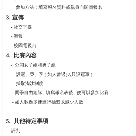
參加方法：
填寫報名資料或親身向閣員報名
3.
宣傳
-
社交平臺
-
海報
-
校園電視台
4.
比賽內容
-
分開女子組和男子組
-
設冠、亞、季
(
如人數過少
,
只設冠軍
)
-
採取淘汰制度
-
同學自由組隊
,
填寫報名表後
,
便可以參加比賽
-
如人數過多便進行抽籤以減少人數
5.
其他待定事項
-
評判