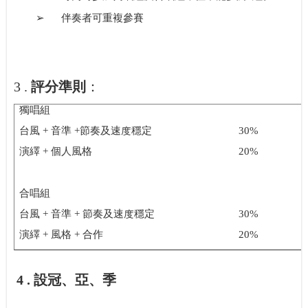
➢
伴奏者可重複參賽
評分準則
：
3 .
獨唱組
台風
+
音準
+
節奏及速度穩定
30%
演繹
+
個人風格
20%
合唱組
台風
+
音準
+
節奏及速度穩定
30%
演繹
+
風格
+
合作
20%
設冠、亞、季
4 .