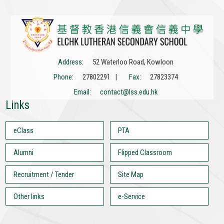
Address:
52 Waterloo Road, Kowloon
Phone:
27802291 |
Fax:
27823374
Email:
contact@lss.edu.hk
Links
eClass
PTA
Alumni
Flipped Classroom
Recruitment / Tender
Site Map
Other links
e-Service