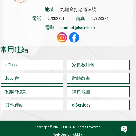
地址:
九龍窩打老道52號
電話:
27802291 |
傳真:
27823374
電郵:
contact@lss.edu.hk
常用連結
eClass
家長教師會
校友會
翻轉教室
招聘/招標
網頁地圖
其他連結
e-Services
Copyright ©
2026 ELCHK. All rights reserved.
Web Design: ctd.hk