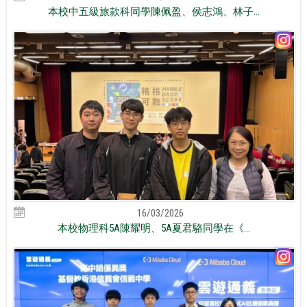
本校中五級旅款科同學陳佩盈、侯志鴻、林子...
16/03/2026
本校物理科5A陳耀明、5A夏君駱同學在《...