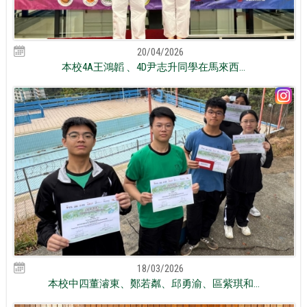
20/04/2026
本校4A王鴻韜 、4D尹志升同學在馬來西...
18/03/2026
本校中四董濬東、鄭若粼、邱勇渝、區紫琪和...