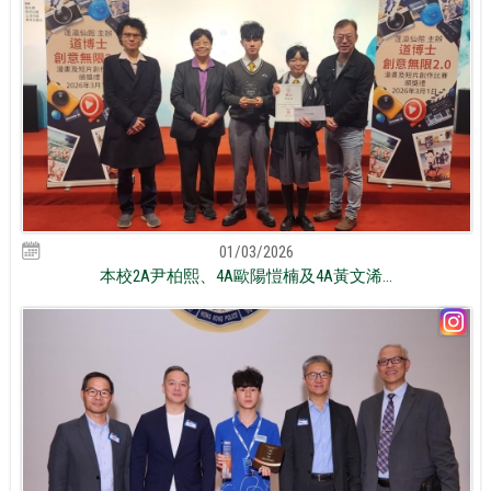
01/03/2026
本校2A尹柏熙、4A歐陽愷楠及4A黃文浠...