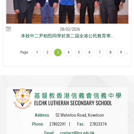
28/02/2026
本校中二尹柏熙同學於第二屆全港公民教育專...
Page:
1
2
3
4
5
6
7
8
9
…
Address:
52 Waterloo Road, Kowloon
Phone:
27802291 |
Fax:
27823374
Email:
contact@lss.edu.hk