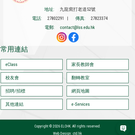
地址:
九龍窩打老道52號
電話:
27802291 |
傳真:
27823374
電郵:
contact@lss.edu.hk
常用連結
eClass
家長教師會
校友會
翻轉教室
招聘/招標
網頁地圖
其他連結
e-Services
Copyright ©
2026 ELCHK. All rights reserved.
Web Design: ctd.hk