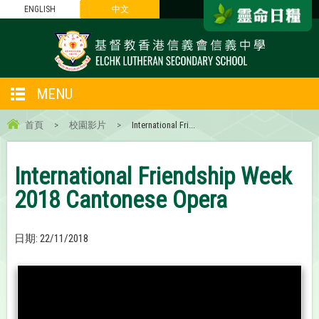
ENGLISH
中文
MENU
首頁
>
校園影片
>
International Fri...
International Friendship Week
2018 Cantonese Opera
日期:
22/11/2018