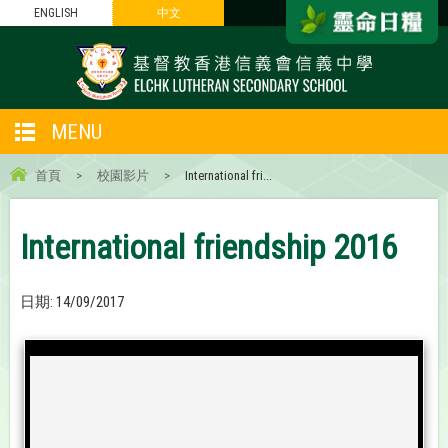
ENGLISH
中文
MENU
首頁
>
校園影片
>
International fri...
International friendship 2016
日期:
14/09/2017