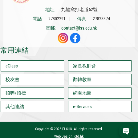
地址:
九龍窩打老道52號
電話:
27802291 |
傳真:
27823374
電郵:
contact@lss.edu.hk
常用連結
eClass
家長教師會
校友會
翻轉教室
招聘/招標
網頁地圖
其他連結
e-Services
Copyright ©
2026 ELCHK. All rights reserved.
Web Design: ctd.hk