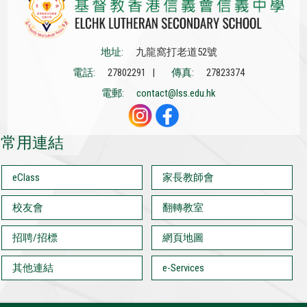
地址:
九龍窩打老道52號
電話:
27802291 |
傳真:
27823374
電郵:
contact@lss.edu.hk
常用連結
eClass
家長教師會
校友會
翻轉教室
招聘/招標
網頁地圖
其他連結
e-Services