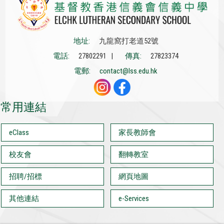
地址:
九龍窩打老道52號
電話:
27802291 |
傳真:
27823374
電郵:
contact@lss.edu.hk
常用連結
eClass
家長教師會
校友會
翻轉教室
招聘/招標
網頁地圖
其他連結
e-Services