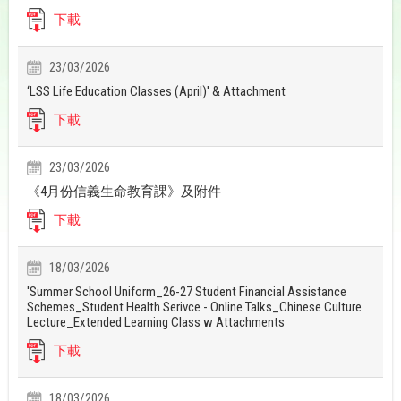
下載
23/03/2026
‘LSS Life Education Classes (April)' & Attachment
下載
23/03/2026
《4月份信義生命教育課》及附件
下載
18/03/2026
'Summer School Uniform_26-27 Student Financial Assistance
Schemes_Student Health Serivce - Online Talks_Chinese Culture
Lecture_Extended Learning Class w Attachments
下載
18/03/2026