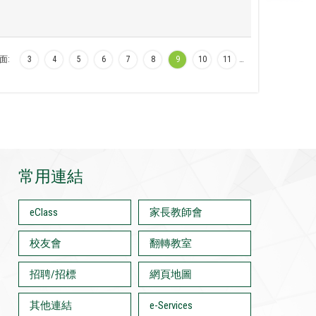
面:
3
4
5
6
7
8
9
10
11
…
常用連結
eClass
家長教師會
校友會
翻轉教室
招聘/招標
網頁地圖
其他連結
e-Services