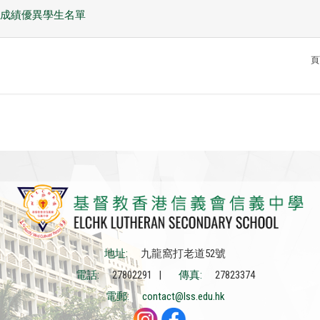
下學期成績優異學生名單
頁
地址:
九龍窩打老道52號
電話:
27802291 |
傳真:
27823374
電郵:
contact@lss.edu.hk