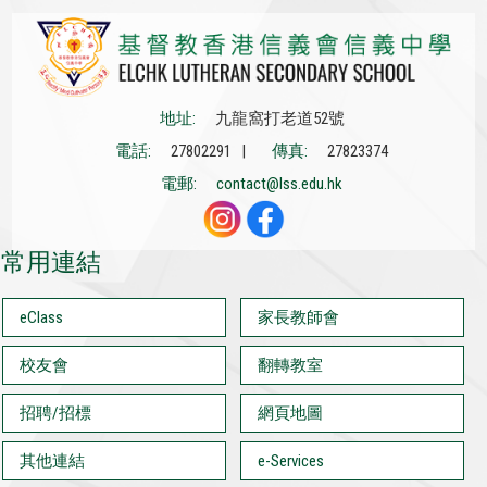
地址:
九龍窩打老道52號
電話:
27802291 |
傳真:
27823374
電郵:
contact@lss.edu.hk
常用連結
eClass
家長教師會
校友會
翻轉教室
招聘/招標
網頁地圖
其他連結
e-Services