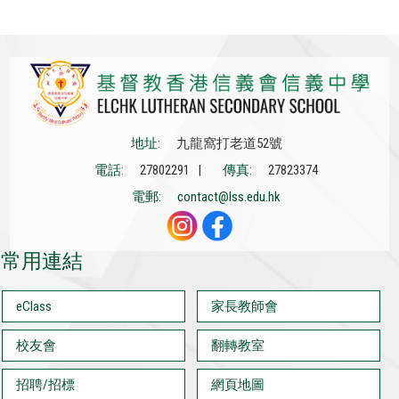
地址:
九龍窩打老道52號
電話:
27802291 |
傳真:
27823374
電郵:
contact@lss.edu.hk
常用連結
eClass
家長教師會
校友會
翻轉教室
招聘/招標
網頁地圖