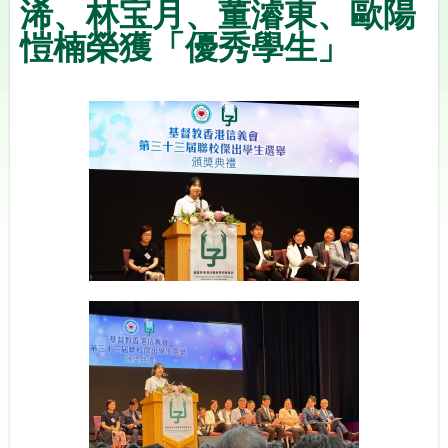
浠、林宝月、董濬東、歐陽
愷楠榮獲「優秀學生」