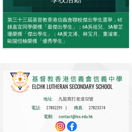
第三十三屆基督教香港信義會聯校傑出學生選舉，6E
鍾嘉宜同學榮獲「最傑出學生」；6A吳祖兒、5A黎芷
珊榮獲「傑出學生」；4A黃文浠、林宝月、董濬東、
歐陽愷楠榮獲「優秀學生」
地址:
九龍窩打老道52號
電話:
27802291 |
傳真:
27823374
電郵:
contact@lss.edu.hk