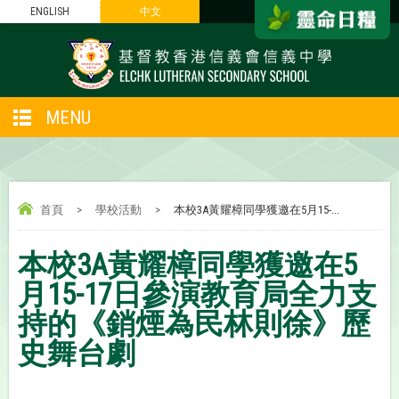
ENGLISH
中文
MENU
首頁
>
學校活動
>
本校3A黃耀樟同學獲邀在5月15-...
本校3A黃耀樟同學獲邀在5
月15-17日參演教育局全力支
持的《銷煙為民林則徐》歷
史舞台劇