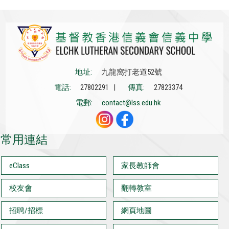
地址:
九龍窩打老道52號
電話:
27802291 |
傳真:
27823374
電郵:
contact@lss.edu.hk
常用連結
eClass
家長教師會
校友會
翻轉教室
招聘/招標
網頁地圖