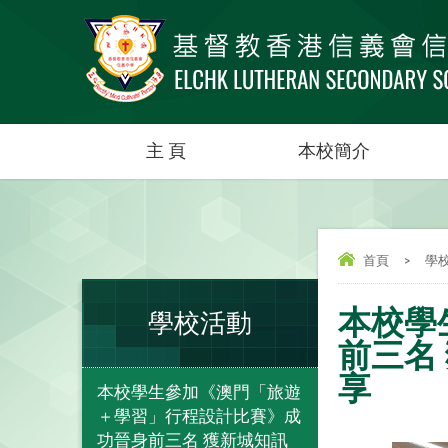
主 頁
本校簡介
首頁
>
學
本校學
學校活動
前三名
享
本校學生參加《澳門「旅遊
＋學習」行程設計比賽》成
功晉身前三名 獲新城知訊