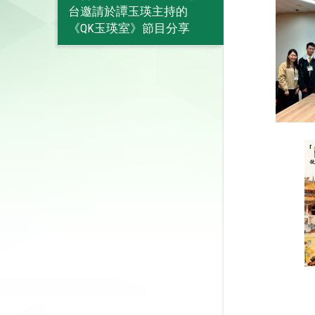
台邀請於譚玉瑛主持的
《QK玉瑛室》節目分享