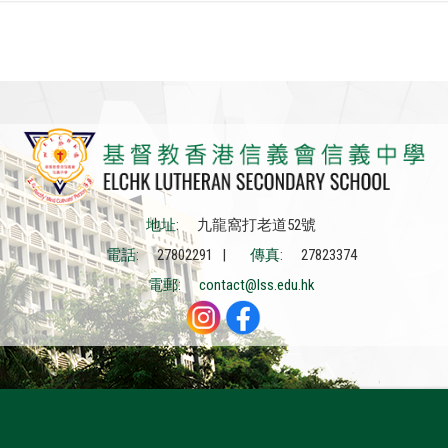
地址:
九龍窩打老道52號
電話:
27802291 |
傳真:
27823374
電郵:
contact@lss.edu.hk