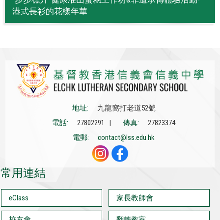
港式長衫的花樣年華
地址:
九龍窩打老道52號
電話:
27802291 |
傳真:
27823374
電郵:
contact@lss.edu.hk
常用連結
eClass
家長教師會
校友會
翻轉教室