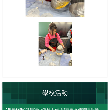
學校活動
“步步榚升”健康准山蛋糕工作坊&非遺承傳體驗活動-