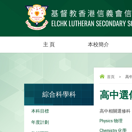
主 頁
本校簡介
首頁
>
高
高中選
綜合科學科
本科目標
高中相關選修科
Physics 物理
年度計劃
Chemistry 化學