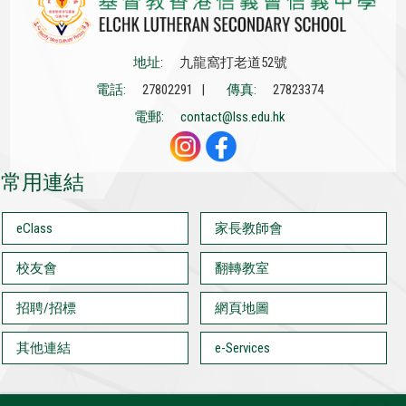
地址:
九龍窩打老道52號
電話:
27802291 |
傳真:
27823374
電郵:
contact@lss.edu.hk
常用連結
eClass
家長教師會
校友會
翻轉教室
招聘/招標
網頁地圖
其他連結
e-Services