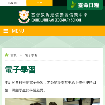
ENGLISH
中文
MENU
首頁
>
電子學習
電子學習
本組於各科推動電子學習，老師能於課堂中給予學生即時回
饋，照顧學生的學習差異。