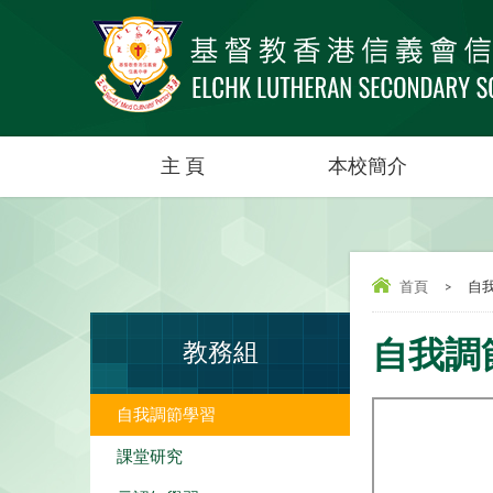
主 頁
本校簡介
首頁
>
自
自我調
教務組
自我調節學習
課堂研究