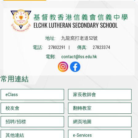
地址:
九龍窩打老道52號
電話:
27802291 |
傳真:
27823374
電郵:
contact@lss.edu.hk
常用連結
eClass
家長教師會
校友會
翻轉教室
招聘/招標
網頁地圖
其他連結
e-Services