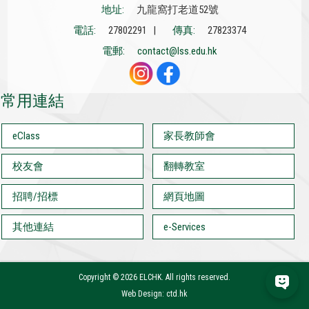
地址:
九龍窩打老道52號
電話:
27802291 |
傳真:
27823374
電郵:
contact@lss.edu.hk
常用連結
eClass
家長教師會
校友會
翻轉教室
招聘/招標
網頁地圖
其他連結
e-Services
Copyright ©
2026 ELCHK. All rights reserved.
Web Design: ctd.hk