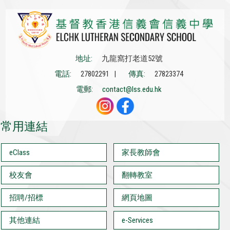
地址:
九龍窩打老道52號
電話:
27802291 |
傳真:
27823374
電郵:
contact@lss.edu.hk
常用連結
eClass
家長教師會
校友會
翻轉教室
招聘/招標
網頁地圖
其他連結
e-Services