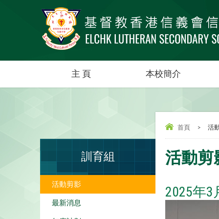
主 頁
本校簡介
首頁
>
活
活動剪
訓育組
活動剪影
2025
最新消息