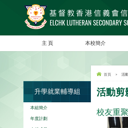
主 頁
本校簡介
首頁
>
活
活動剪
升學就業輔導組
本組簡介
校友重
年度計劃