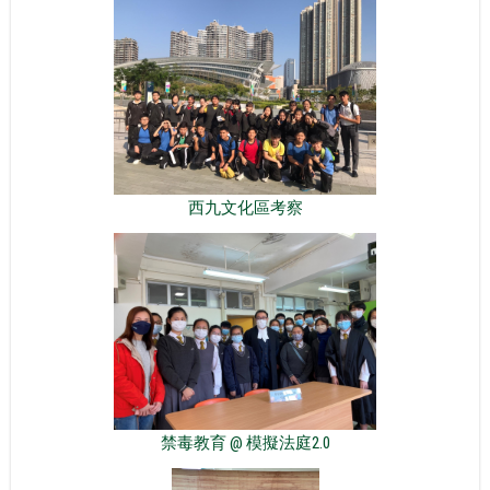
西九文化區考察
禁毒教育 @ 模擬法庭2.0