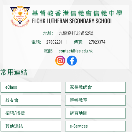
地址:
九龍窩打老道52號
電話:
27802291 |
傳真:
27823374
電郵:
contact@lss.edu.hk
常用連結
eClass
家長教師會
校友會
翻轉教室
招聘/招標
網頁地圖
其他連結
e-Services