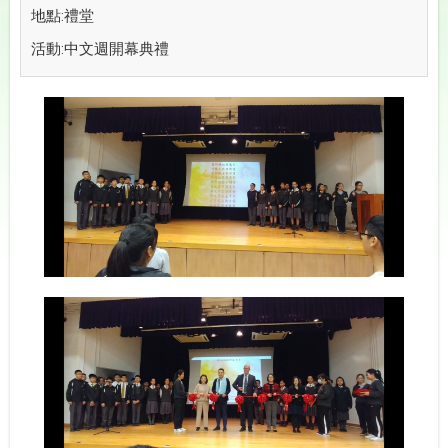
地點:禮堂
活動:中文週開幕典禮