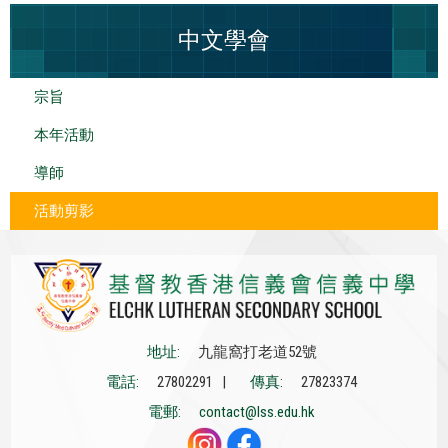
中文學會
宗旨
本年活動
導師
活動剪影
地址:
九龍窩打老道52號
電話:
27802291 |
傳真:
27823374
電郵:
contact@lss.edu.hk