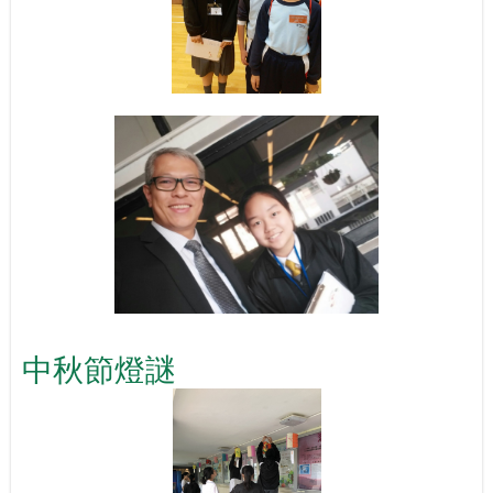
中秋節燈謎