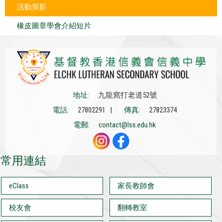
活動剪影
橡皮圖章學會介紹短片
地址:
九龍窩打老道52號
電話:
27802291 |
傳真:
27823374
電郵:
contact@lss.edu.hk
常用連結
eClass
家長教師會
校友會
翻轉教室