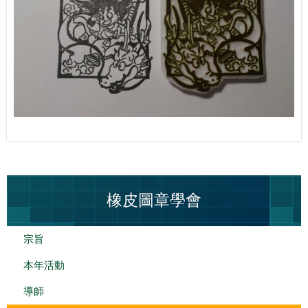
橡皮圖章學會
宗旨
本年活動
導師