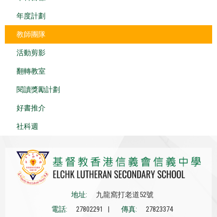
年度計劃
教師團隊
活動剪影
翻轉教室
閱讀獎勵計劃
好書推介
社科週
地址:
九龍窩打老道52號
電話:
27802291 |
傳真:
27823374