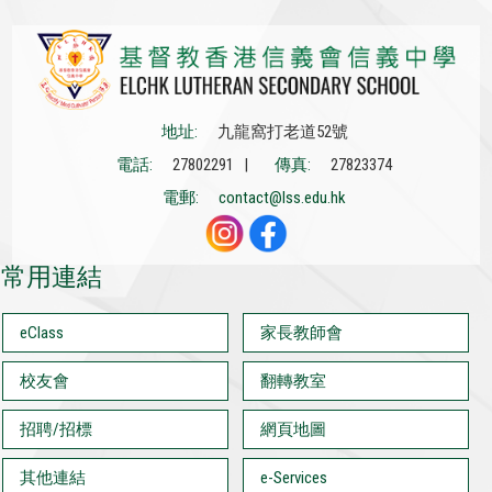
地址:
九龍窩打老道52號
電話:
27802291 |
傳真:
27823374
電郵:
contact@lss.edu.hk
常用連結
eClass
家長教師會
校友會
翻轉教室
招聘/招標
網頁地圖
其他連結
e-Services